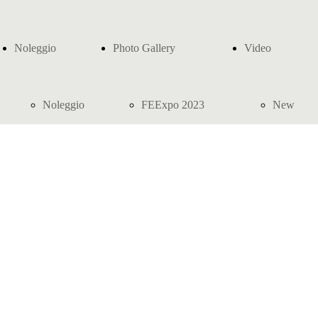
Noleggio
Photo Gallery
Video
Noleggio
FEExpo 2023
New
Business
SUN
Games
Eventi /
Beach&Outdoor
Feste
2022