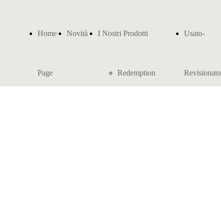
Home
Novità
I Nostri Prodotti
Usato-
Page
Redemption
Revisionato
Sport Games
Kiddie Rides e
Giostre