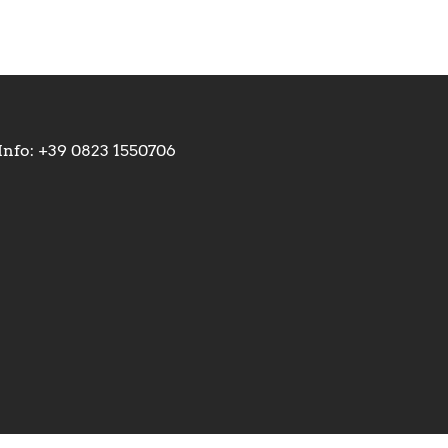
Private
ENADA 2022
ENADA 2021
Info: +39 0823 1550706
ENADA 2019
FEE EXPO
RICCIONE
2018